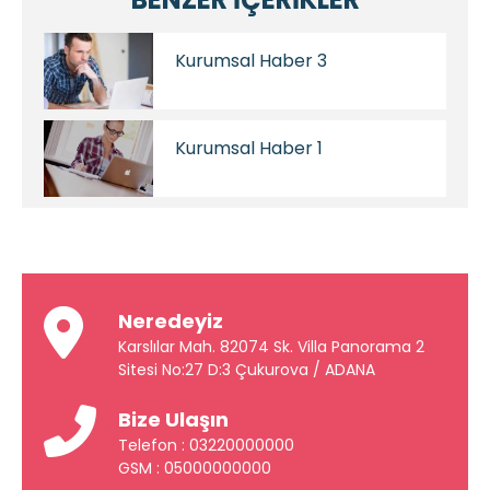
Kurumsal Haber 3
Kurumsal Haber 1
Neredeyiz
Karslılar Mah. 82074 Sk. Villa Panorama 2
Sitesi No:27 D:3 Çukurova / ADANA
Bize Ulaşın
Telefon : 03220000000
GSM : 05000000000