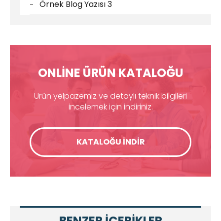
Örnek Blog Yazısı 3
ONLİNE ÜRÜN KATALOĞU
Ürün yelpazemiz ve detaylı teknik bilgileri
incelemek için indiriniz.
KATALOĞU İNDİR
BENZER İÇERİKLER